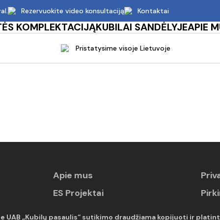
al.
Rezervuokite video konsultaciją
Kontaktai
TĖS KOMPLEKTACIJĄ
KUBILAI SANDĖLYJE
APIE 
Pristatysime visoje Lietuvoje
Apie mus
Priv
ES Projektai
Pirk
e UAB „Kubilų pasaulis“ sutikimo draudžiama kopijuoti ir platint