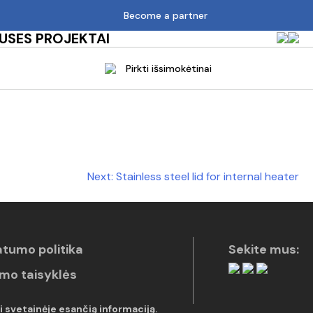
Become a partner
MUS
ES PROJEKTAI
Pirkti išsimokėtinai
Next:
Stainless steel lid for internal heater
atumo politika
Sekite mus:
imo taisyklės
i svetainėje esančią informaciją.