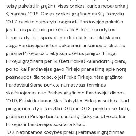
teisę pakeisti ir grąžinti visas prekes, kurios nepatenka į
šį sąrašą. 10.1.8. Gavęs prekes grąžinamas šių Taisyklių
10.1.7. punkte numatytu pagrindu Pardavėjas pakeičia
jas tomis pačiomis prekėmis tik Pirkėjo nurodytos
formos, dydžio, spalvos, modelio ar komplektiškumo.
Jeigu Pardavėjas neturi pakeitimui tinkamos prekės, jis
grąžina Pirkėjui už prekę sumokėtus pinigus. Pinigai
Pirkėjui grąžinami per 14 (keturiolika) kalendorinių dienų
po to, kai Pardavėjas gavo Pirkėjo pranešimą apie norą
pasinaudoti šia teise, o jei Prekė Pirkėjo nėra grąžinta
Pardavėjui šiame punkte numatytas terminas
skaičiuojamas nuo Prekės grąžinimo Pardavėjui dienos.
10.1.9. Patvirtindamas šias Taisykles Pirkėjas sutinka, kad
pinigai, numatyti Taisyklių 10.1.5. ir 10.1.8. punktuose, būtų
grąžinami į Pirkėjo banko sąskaitą, išskyrus atvejus, kai
Pirkėjas ir Pardavėjas susitaria kitaip.
10.2. Netinkamos kokybės prekių keitimas ir grąžinimas