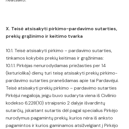
X. Teisė atsisakyti pirkimo-pardavimo sutarties,
prekių grąžinimo ir keitimo tvarka
10.1. Teisė atsisakyti pirkimo – pardavimo sutarties,
tinkamos kokybės prekių keitimas ir grąžinimas:
10.1.1. Pirkėjas nenurodydamas priežasties per 14
(keturiolika) dienų turi teisę atsisakyti prekių pirkimo-
pardavimo sutarties pranešdamas apie tai Pardavėjui.
Teisė atsisakyti prekių pirkimo – pardavimo sutarties
Pirkėjui negalioja, jeigu buvo sudaryta viena iš Civilinio
kodekso 6.228(10) straipsnio 2 dalyje išvardintų
sutarčių, įskaitant sutartis dėl pagal specialius Pirkėjo
nurodymus pagamintų prekių, kurios nėra iš anksto
pagamintos ir kurios gaminamos atsižvelgiant į Pirkėjo