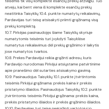
teisėmis tik visų komplekte esančių prekių atžvilgiu. Tuo
atveju, kai bent viena iš komplekte esančių prekių
neatitinka Taisyklių 10.4. punkte numatytų reikalavimų,
Pardavėjas turi teisę atsisakyti priimti grąžinamą visą
prekių komplektą.
10.7. Pirkėjas pasinaudojęs šiame Taisyklių skyriuje
numatytomis teisėmis turi įvykdyti Taisyklėse
numatytus reikalavimus dėl prekių grąžinimo ir laikytis
jose numatytos tvarkos.
10.8. Prekes Pardavėjui reikia grąžinti adresu, kuris
Pardavėjo nurodomas Pirkėjui atsiųstame patvirtinime
apie pranešimo dėl sutarties atsisakymo gavimą.
10.9. Pasinaudojus Taisyklių 10.1. punkte įtvirtintomis
teisėmis Pirkėjui grąžinama: prekės kaina ir prekės
pristatymo išlaidos. Pasinaudojus Taisyklių 10.2. punkte
įtvirtintomis teisėmis Pirkėjui grąžinama: prekės kaina,
prekės pristatymo išlaidos ir prekės grąžinimo išlaidos.
10.10. Pardavėjas turi teisę negrąžinti vartotojui jo