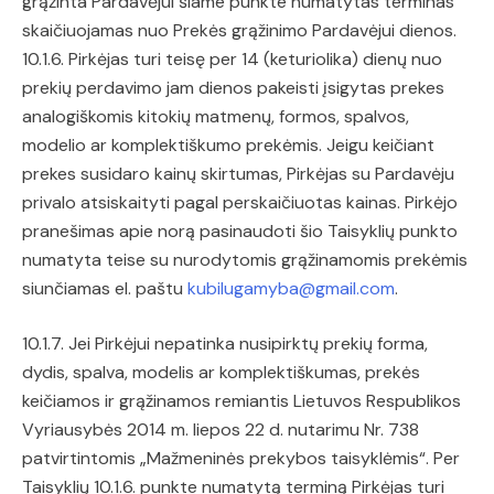
grąžinta Pardavėjui šiame punkte numatytas terminas
skaičiuojamas nuo Prekės grąžinimo Pardavėjui dienos.
10.1.6. Pirkėjas turi teisę per 14 (keturiolika) dienų nuo
prekių perdavimo jam dienos pakeisti įsigytas prekes
analogiškomis kitokių matmenų, formos, spalvos,
modelio ar komplektiškumo prekėmis. Jeigu keičiant
prekes susidaro kainų skirtumas, Pirkėjas su Pardavėju
privalo atsiskaityti pagal perskaičiuotas kainas. Pirkėjo
pranešimas apie norą pasinaudoti šio Taisyklių punkto
numatyta teise su nurodytomis grąžinamomis prekėmis
siunčiamas el. paštu
kubilugamyba@gmail.com
.
10.1.7. Jei Pirkėjui nepatinka nusipirktų prekių forma,
dydis, spalva, modelis ar komplektiškumas, prekės
keičiamos ir grąžinamos remiantis Lietuvos Respublikos
Vyriausybės 2014 m. liepos 22 d. nutarimu Nr. 738
patvirtintomis „Mažmeninės prekybos taisyklėmis“. Per
Taisyklių 10.1.6. punkte numatytą terminą Pirkėjas turi