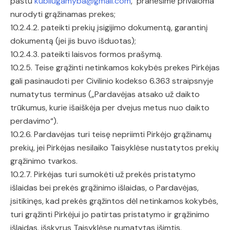
paštu
kubilugamyba@gmail.com
, pranešime privaloma
nurodyti grąžinamas prekes;
10.2.4.2. pateikti prekių įsigijimo dokumentą, garantinį
dokumentą (jei jis buvo išduotas);
10.2.4.3. pateikti laisvos formos prašymą.
10.2.5. Teise grąžinti netinkamos kokybės prekes Pirkėjas
gali pasinaudoti per Civilinio kodekso 6.363 straipsnyje
numatytus terminus („Pardavėjas atsako už daikto
trūkumus, kurie išaiškėja per dvejus metus nuo daikto
perdavimo“).
10.2.6. Pardavėjas turi teisę nepriimti Pirkėjo grąžinamų
prekių, jei Pirkėjas nesilaiko Taisyklėse nustatytos prekių
grąžinimo tvarkos.
10.2.7. Pirkėjas turi sumokėti už prekės pristatymo
išlaidas bei prekės grąžinimo išlaidas, o Pardavėjas,
įsitikinęs, kad prekės grąžintos dėl netinkamos kokybės,
turi grąžinti Pirkėjui jo patirtas pristatymo ir grąžinimo
išlaidas, išskyrus Taisyklėse numatytas išimtis.