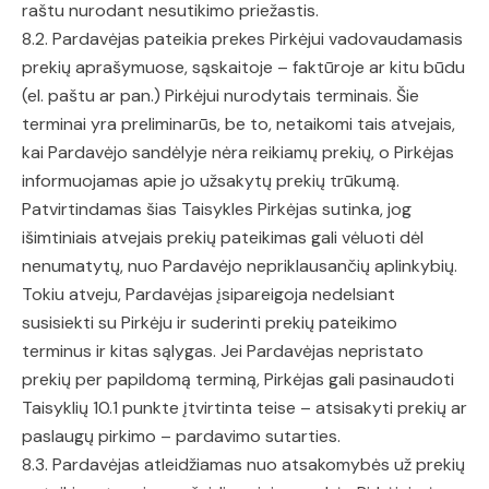
raštu nurodant nesutikimo priežastis.
8.2. Pardavėjas pateikia prekes Pirkėjui vadovaudamasis
prekių aprašymuose, sąskaitoje – faktūroje ar kitu būdu
(el. paštu ar pan.) Pirkėjui nurodytais terminais. Šie
terminai yra preliminarūs, be to, netaikomi tais atvejais,
kai Pardavėjo sandėlyje nėra reikiamų prekių, o Pirkėjas
informuojamas apie jo užsakytų prekių trūkumą.
Patvirtindamas šias Taisykles Pirkėjas sutinka, jog
išimtiniais atvejais prekių pateikimas gali vėluoti dėl
nenumatytų, nuo Pardavėjo nepriklausančių aplinkybių.
Tokiu atveju, Pardavėjas įsipareigoja nedelsiant
susisiekti su Pirkėju ir suderinti prekių pateikimo
terminus ir kitas sąlygas. Jei Pardavėjas nepristato
prekių per papildomą terminą, Pirkėjas gali pasinaudoti
Taisyklių 10.1 punkte įtvirtinta teise – atsisakyti prekių ar
paslaugų pirkimo – pardavimo sutarties.
8.3. Pardavėjas atleidžiamas nuo atsakomybės už prekių