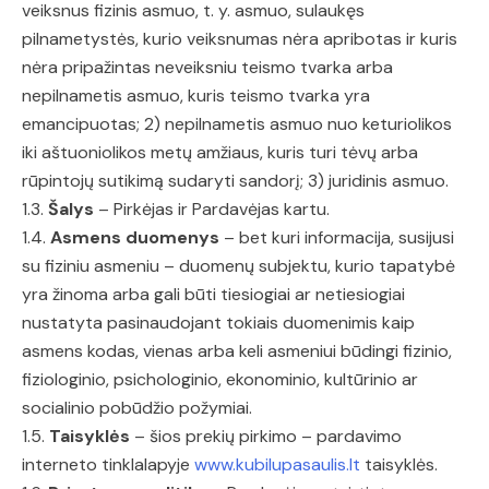
veiksnus fizinis asmuo, t. y. asmuo, sulaukęs
pilnametystės, kurio veiksnumas nėra apribotas ir kuris
nėra pripažintas neveiksniu teismo tvarka arba
nepilnametis asmuo, kuris teismo tvarka yra
emancipuotas; 2) nepilnametis asmuo nuo keturiolikos
iki aštuoniolikos metų amžiaus, kuris turi tėvų arba
rūpintojų sutikimą sudaryti sandorį; 3) juridinis asmuo.
1.3.
Šalys
– Pirkėjas ir Pardavėjas kartu.
1.4.
Asmens duomenys
– bet kuri informacija, susijusi
su fiziniu asmeniu – duomenų subjektu, kurio tapatybė
yra žinoma arba gali būti tiesiogiai ar netiesiogiai
nustatyta pasinaudojant tokiais duomenimis kaip
asmens kodas, vienas arba keli asmeniui būdingi fizinio,
fiziologinio, psichologinio, ekonominio, kultūrinio ar
socialinio pobūdžio požymiai.
1.5.
Taisyklės
– šios prekių pirkimo – pardavimo
interneto tinklalapyje
www.kubilupasaulis.lt
taisyklės.