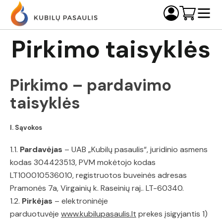
Pirkimo taisyklės
Pirkimo – pardavimo
taisyklės
I.
Sąvokos
1.1.
Pardavėjas
– UAB „Kubilų pasaulis“, juridinio asmens
kodas 304423513, PVM mokėtojo kodas
LT100010536010, registruotos buveinės adresas
Pramonės 7a, Virgainių k. Raseinių raj.. LT-60340.
1.2.
Pirkėjas
– elektroninėje
parduotuvėje
www.kubilupasaulis.lt
prekes įsigyjantis 1)