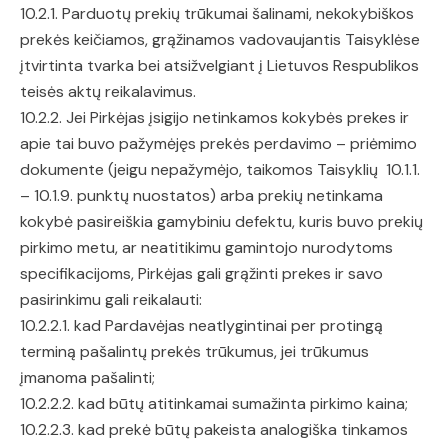
10.2.1. Parduotų prekių trūkumai šalinami, nekokybiškos
prekės keičiamos, grąžinamos vadovaujantis Taisyklėse
įtvirtinta tvarka bei atsižvelgiant į Lietuvos Respublikos
teisės aktų reikalavimus.
10.2.2. Jei Pirkėjas įsigijo netinkamos kokybės prekes ir
apie tai buvo pažymėjęs prekės perdavimo – priėmimo
dokumente (jeigu nepažymėjo, taikomos Taisyklių 10.1.1.
– 10.1.9. punktų nuostatos) arba prekių netinkama
kokybė pasireiškia gamybiniu defektu, kuris buvo prekių
pirkimo metu, ar neatitikimu gamintojo nurodytoms
specifikacijoms, Pirkėjas gali grąžinti prekes ir savo
pasirinkimu gali reikalauti:
10.2.2.1. kad Pardavėjas neatlygintinai per protingą
terminą pašalintų prekės trūkumus, jei trūkumus
įmanoma pašalinti;
10.2.2.2. kad būtų atitinkamai sumažinta pirkimo kaina;
10.2.2.3. kad prekė būtų pakeista analogiška tinkamos