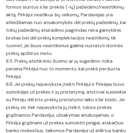
formos siuntos ir/ar prekės (-ių) pažeidimo/neatitikimų
aktą. Pirkėjui neatlikus šių veiksmų, Pardavėjas yra
atleidžiamas nuo atsakomybės dėl prekių pažeidimų, kai
tokių pažeidimų atsiradimo pagrindas nėra gamyklinis
brokas bei dėl prekių komplektacijos neatitikimų tik
tuomet, jei šiuos neatitikimus galima nustatyti išorinės
prekių apžiūros metu.
8.5. Prekių atsitiktinio žuvimo ar jų sugedimo rizika
pereina Pirkėjui nuo to momento, kai prekė perduota
Pirkėjui.
8.6. Jei prekių nepavyksta įteikti Pirkėjui ir Pirkėjas buvo
sumokėjęs už prekes ir jų pristatymą, atstovai susisiekia
su Pirkėju dėl kito prekių pristatymo laiko ir/ar būdo. Jei
prekių vis tiek nepavyksta jų įteikti, tokios prekės
grąžinamos Pardavėjui, užsakymas anuliuojamas, o
Pirkėjui grąžinami už prekes sumokėti pinigai, atskaičius
banko mokesčius, taikomus Pardavėjui už atliktus banko