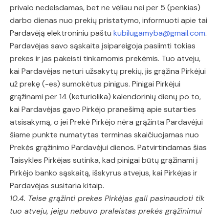
privalo nedelsdamas, bet ne vėliau nei per 5 (penkias)
darbo dienas nuo prekių pristatymo, informuoti apie tai
Pardavėją elektroniniu paštu
kubilugamyba@gmail.com
.
Pardavėjas savo sąskaita įsipareigoja pasiimti tokias
prekes ir jas pakeisti tinkamomis prekėmis. Tuo atveju,
kai Pardavėjas neturi užsakytų prekių, jis grąžina Pirkėjui
už prekę (-es) sumokėtus pinigus. Pinigai Pirkėjui
grąžinami per 14 (keturiolika) kalendorinių dienų po to,
kai Pardavėjas gavo Pirkėjo pranešimą apie sutarties
atsisakymą, o jei Prekė Pirkėjo nėra grąžinta Pardavėjui
šiame punkte numatytas terminas skaičiuojamas nuo
Prekės grąžinimo Pardavėjui dienos. Patvirtindamas šias
Taisykles Pirkėjas sutinka, kad pinigai būtų grąžinami į
Pirkėjo banko sąskaitą, išskyrus atvejus, kai Pirkėjas ir
Pardavėjas susitaria kitaip.
10.4. Teise grąžinti prekes Pirkėjas gali pasinaudoti tik
tuo atveju, jeigu nebuvo praleistas prekės grąžinimui