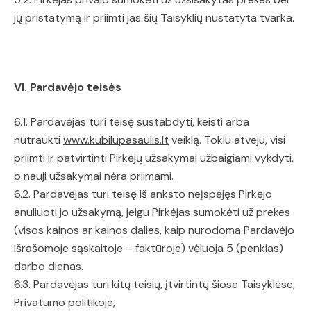
jų pristatymą ir priimti jas šių Taisyklių nustatyta tvarka.
VI. Pardavėjo teisės
6.1. Pardavėjas turi teisę sustabdyti, keisti arba
nutraukti
www.kubilupasaulis.lt
veiklą. Tokiu atveju, visi
priimti ir patvirtinti Pirkėjų užsakymai užbaigiami vykdyti,
o nauji užsakymai nėra priimami.
6.2. Pardavėjas turi teisę iš anksto neįspėjęs Pirkėjo
anuliuoti jo užsakymą, jeigu Pirkėjas sumokėti už prekes
(visos kainos ar kainos dalies, kaip nurodoma Pardavėjo
išrašomoje sąskaitoje – faktūroje) vėluoja 5 (penkias)
darbo dienas.
6.3. Pardavėjas turi kitų teisių, įtvirtintų šiose Taisyklėse,
Privatumo politikoje,