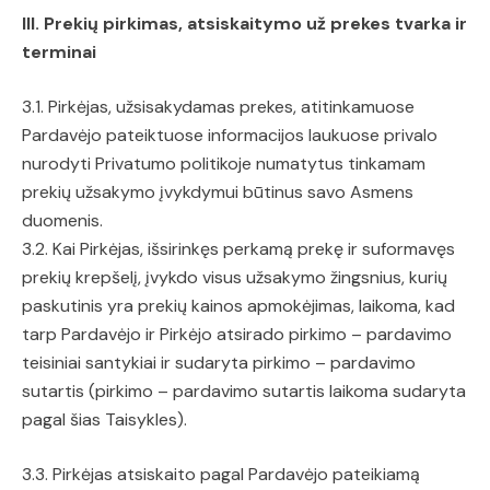
III. Prekių pirkimas, atsiskaitymo už prekes tvarka ir
terminai
3.1. Pirkėjas, užsisakydamas prekes, atitinkamuose
Pardavėjo pateiktuose informacijos laukuose privalo
nurodyti Privatumo politikoje numatytus tinkamam
prekių užsakymo įvykdymui būtinus savo Asmens
duomenis.
3.2. Kai Pirkėjas, išsirinkęs perkamą prekę ir suformavęs
prekių krepšelį, įvykdo visus užsakymo žingsnius, kurių
paskutinis yra prekių kainos apmokėjimas, laikoma, kad
tarp Pardavėjo ir Pirkėjo atsirado pirkimo – pardavimo
teisiniai santykiai ir sudaryta pirkimo – pardavimo
sutartis (pirkimo – pardavimo sutartis laikoma sudaryta
pagal šias Taisykles).
3.3. Pirkėjas atsiskaito pagal Pardavėjo pateikiamą