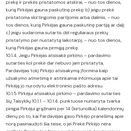
prekę ir prekės pristatomos atskirai, – nuo tos dienos,
kurią Pirkėjas gauna paskutinę prekę; b) jeigu prekė
pristatoma skirtingomis partijomis arba dalimis, – nuo
tos dienos, kurią Pirkėjas gauna paskutinę partiją ar dalį;
c) jeigu sudaroma sutartis dėl reguliaraus prekių
pristatymo per nustatytą laikotarpį, – nuo tos dienos,
kurią Pirkėjas gauna pirmąją prekę.
10.1.4. Jeigu Pirkėjas atsisakė pirkimo – pardavimo
sutarties kol prekė dar nebuvo jam pristatyta,
Pardavėjas tokį Pirkėjo atsisakymą įformina kaip
užsakymo atmetimą ir atitinkamai informuoja apie tai
Pirkėją jo nurodytu elektroninio pašto adresu.
10.1.5. Pirkėjui atsisakius pirkimo – pardavimo sutarties
šių Taisyklių 10.1.1. – 10.1.4. punktuose numatyta tvarka
pinigai Pirkėjui grąžinami per 14 (keturiolika) kalendorinių
dienų po to, kai Pardavėjas gavo Pirkėjo pranešimą apie
norą pasinaudoti šia teise, o jei Prekė Pirkėjo nėra