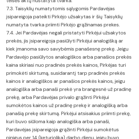
teisės aktų nustatyta tvarka.
7.3. Taisyklių numatytomis sąlygomis Pardavėjas
įsipareigoja pateikti Pirkėjo užsakytas ir šių Taisyklių
numatyta tvarka priimti Pirkėjo grąžinamas prekes.
7.4. Jei Pardavėjas negali pristatyti Pirkėjui užsakytos
prekės, jis įsipareigoja pasiūlyti Pirkėjui analogišką ar
kiek įmanoma savo savybėmis panašesnę prekę. Jeigu
Pardavėjo pasiūlytos analogiškos arba panašios prekės
kaina skiriasi nuo pradinės prekės kainos, Pirkėjas turi
primokėti skirtumą, susidarantį tarp pradinės prekės
kainos ir analogiškos ar panašios prekės kainos, jeigu
analogiška arba panaši prekė yra brangesnė už pradinę
prekę, arba Pardavėjas privalo grąžinti Pirkėjui
sumokėtos kainos už pradinę prekę ir analogišką arba
panašią prekę skirtumą. Pirkėjui atsisakius priimti prekę,
kuri buvo siūloma kaip analogiška arba panaši,
Pardavėjas įsipareigoja grąžinti Pirkėjui sumokėtus
pinigus per 14 (keturiolika) darbo dienų, jeigu buvo