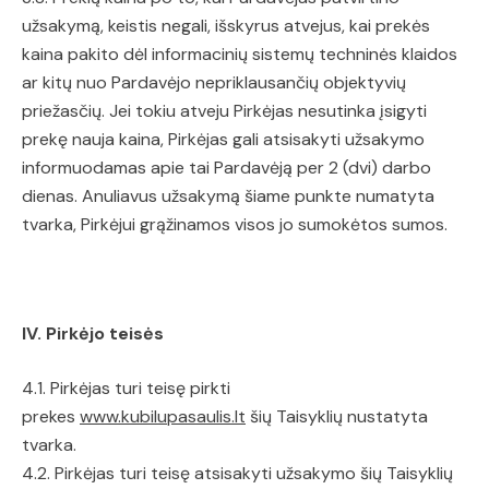
užsakymą, keistis negali, išskyrus atvejus, kai prekės
kaina pakito dėl informacinių sistemų techninės klaidos
ar kitų nuo Pardavėjo nepriklausančių objektyvių
priežasčių. Jei tokiu atveju Pirkėjas nesutinka įsigyti
prekę nauja kaina, Pirkėjas gali atsisakyti užsakymo
informuodamas apie tai Pardavėją per 2 (dvi) darbo
dienas. Anuliavus užsakymą šiame punkte numatyta
tvarka, Pirkėjui grąžinamos visos jo sumokėtos sumos.
IV. Pirkėjo teisės
4.1. Pirkėjas turi teisę pirkti
prekes
www.kubilupasaulis.lt
šių Taisyklių nustatyta
tvarka.
4.2. Pirkėjas turi teisę atsisakyti užsakymo šių Taisyklių