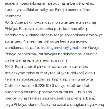
asmeninį pasirinkimą ar nurodymą, arba dėl prekių,
kurios yra aiškiai pritaikytos Pirkėjo asmeninėms
reikmėms;
10.1.2. Apie pirkimo-pardavimo sutarties atsisakymą
Pirkėjas Pardavėjui praneša pateikdamas aiškų
pareiškimą, kuriame išdėstytas jo sprendimas atsisakyti
sutarties. Pranešimas dėl sutarties atsisakymo
siunčiamas el. paštu
kubilugamyba@gmail.com
Gavęs
Pirkėjo pranešimą, Pardavėjas nedelsdamas išsiunčia
patvirtinimą apie pranešimo gavimą.
10.1.3. Pasinaudoti pirkimo-pardavimo sutarties
atsisakymo teise numatytas 14 (keturiolikos) dienų
terminas apskaičiuojamas taip, kaip yra numatyta
Civilinio kodekso 6.228(10) 3 dalyje, o būtent kai
sudaroma pirkimo–pardavimo sutartis, – nuo tos
dienos, kurią Pirkėjas gauna užsakytą prekę arba a)
jeigu Pirkėjas vienu užsakymu užsakė daugiau negu vieną