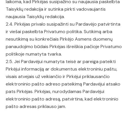
laikoma, kad Pirkėjas susipažino su naujausia paskelbta
Taisyklių redakcija ir sutinka pirkti vadovaujantis
naujausia Taisyklių redakcija.
2.4. Pirkėjas privalo susipažinti su Pardavėjo patvirtinta
ir viešai paskelbta Privatumo politika. Sutikimą arba
nesutikimą su konkrečiais Pirkėjo Asmens duomenų
panaudojimo būdais Pirkėjas išreiškia pačioje Privatumo
politikoje numatyta tvarka.
2.5. Jei Pardavėjui numatyta teisė ar pareiga pateikti
Pirkėjui informaciją ar dokumentus elektroniniu paštu,
visais atvejais už veikiančio ir Pirkėjui priklausančio
elektroninio pašto adreso pateikimą Pardavėjui atsako
pats Pirkėjas. Pirkėjas, nurodydamas Pardavėjui
elektroninio pašto adresą, patvirtina, kad elektroninio
pašto adresas priklauso jam.