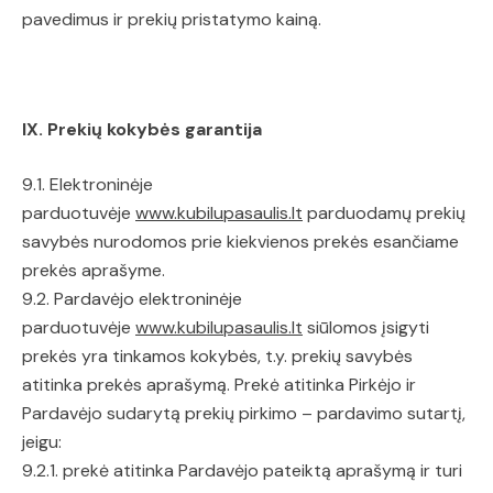
pavedimus ir prekių pristatymo kainą.
IX. Prekių kokybės garantija
9.1. Elektroninėje
parduotuvėje
www.kubilupasaulis.lt
parduodamų prekių
savybės nurodomos prie kiekvienos prekės esančiame
prekės aprašyme.
9.2. Pardavėjo elektroninėje
parduotuvėje
www.kubilupasaulis.lt
siūlomos įsigyti
prekės yra tinkamos kokybės, t.y. prekių savybės
atitinka prekės aprašymą. Prekė atitinka Pirkėjo ir
Pardavėjo sudarytą prekių pirkimo – pardavimo sutartį,
jeigu:
9.2.1. prekė atitinka Pardavėjo pateiktą aprašymą ir turi