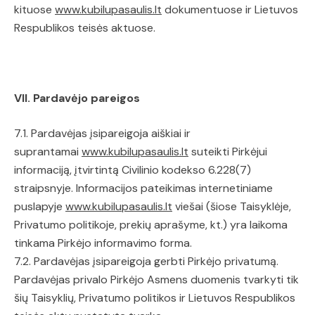
kituose
www.kubilupasaulis.lt
dokumentuose ir Lietuvos
Respublikos teisės aktuose.
VII. Pardavėjo pareigos
7.1. Pardavėjas įsipareigoja aiškiai ir
suprantamai
www.kubilupasaulis.lt
suteikti Pirkėjui
informaciją, įtvirtintą Civilinio kodekso 6.228(7)
straipsnyje. Informacijos pateikimas internetiniame
puslapyje
www.kubilupasaulis.lt
viešai (šiose Taisyklėje,
Privatumo politikoje, prekių aprašyme, kt.) yra laikoma
tinkama Pirkėjo informavimo forma.
7.2. Pardavėjas įsipareigoja gerbti Pirkėjo privatumą.
Pardavėjas privalo Pirkėjo Asmens duomenis tvarkyti tik
šių Taisyklių, Privatumo politikos ir Lietuvos Respublikos