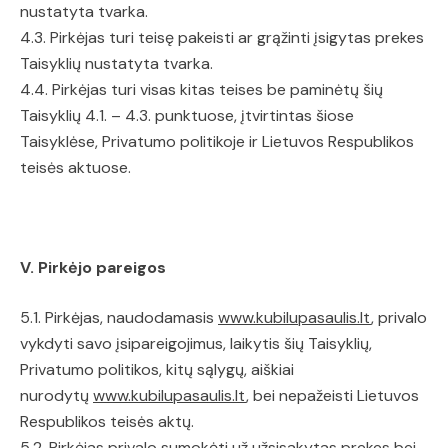
nustatyta tvarka.
4.3. Pirkėjas turi teisę pakeisti ar grąžinti įsigytas prekes
Taisyklių nustatyta tvarka.
4.4. Pirkėjas turi visas kitas teises be paminėtų šių
Taisyklių 4.1. – 4.3. punktuose, įtvirtintas šiose
Taisyklėse, Privatumo politikoje ir Lietuvos Respublikos
teisės aktuose.
V. Pirkėjo pareigos
5.1. Pirkėjas, naudodamasis
www.kubilupasaulis.lt
, privalo
vykdyti savo įsipareigojimus, laikytis šių Taisyklių,
Privatumo politikos, kitų sąlygų, aiškiai
nurodytų
www.kubilupasaulis.lt
, bei nepažeisti Lietuvos
Respublikos teisės aktų.
5.2. Pirkėjas privalo sumokėti už užsisakytas prekes bei