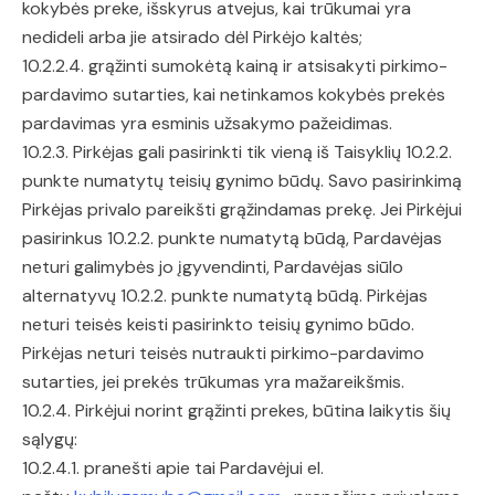
kokybės preke, išskyrus atvejus, kai trūkumai yra
nedideli arba jie atsirado dėl Pirkėjo kaltės;
10.2.2.4. grąžinti sumokėtą kainą ir atsisakyti pirkimo-
pardavimo sutarties, kai netinkamos kokybės prekės
pardavimas yra esminis užsakymo pažeidimas.
10.2.3. Pirkėjas gali pasirinkti tik vieną iš Taisyklių 10.2.2.
punkte numatytų teisių gynimo būdų. Savo pasirinkimą
Pirkėjas privalo pareikšti grąžindamas prekę. Jei Pirkėjui
pasirinkus 10.2.2. punkte numatytą būdą, Pardavėjas
neturi galimybės jo įgyvendinti, Pardavėjas siūlo
alternatyvų 10.2.2. punkte numatytą būdą. Pirkėjas
neturi teisės keisti pasirinkto teisių gynimo būdo.
Pirkėjas neturi teisės nutraukti pirkimo-pardavimo
sutarties, jei prekės trūkumas yra mažareikšmis.
10.2.4. Pirkėjui norint grąžinti prekes, būtina laikytis šių
sąlygų:
10.2.4.1. pranešti apie tai Pardavėjui el.