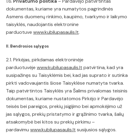
1.6.
Privatumo politika
– Pardavėjo patvirtintas
dokumentas, kuriame yra numatytos pagrindinės
Asmens duomenų rinkimo, kaupimo, tvarkymo ir laikymo
taisyklės, naudojantis elektronine
parduotuve
www.kubilupasaulis.lt
.
II. Bendrosios sąlygos
2.1. Pirkėjas, pirkdamas elektroninėje
parduotuvėje
www.kubilupasaulis.lt
patvirtina, kad yra
susipažinęs su Taisyklėmis bei, kad jas suprato ir sutinka
pirkti vadovaujantis šiose Taisyklėse numatyta tvarka.
Taip patvirtintos Taisyklės yra Šalims privalomas teisinis
dokumentas, kuriame nustatomos Pirkėjo ir Pardavėjo
teisės bei pareigos, prekių įsigijimo bei apmokėjimo už
jas sąlygos, prekių pristatymo ir grąžinimo tvarka, šalių
atsakomybė bei kitos su prekių pirkimu –
pardavimu
www.kubilupasaulis.lt
susijusios sąlygos.