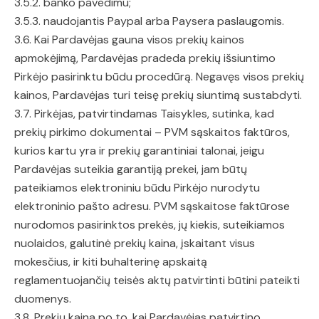
3.5.2. banko pavedimu;
3.5.3. naudojantis Paypal arba Paysera paslaugomis.
3.6. Kai Pardavėjas gauna visos prekių kainos
apmokėjimą, Pardavėjas pradeda prekių išsiuntimo
Pirkėjo pasirinktu būdu procedūrą. Negavęs visos prekių
kainos, Pardavėjas turi teisę prekių siuntimą sustabdyti.
3.7. Pirkėjas, patvirtindamas Taisykles, sutinka, kad
prekių pirkimo dokumentai – PVM sąskaitos faktūros,
kurios kartu yra ir prekių garantiniai talonai, jeigu
Pardavėjas suteikia garantiją prekei, jam būtų
pateikiamos elektroniniu būdu Pirkėjo nurodytu
elektroninio pašto adresu. PVM sąskaitose faktūrose
nurodomos pasirinktos prekės, jų kiekis, suteikiamos
nuolaidos, galutinė prekių kaina, įskaitant visus
mokesčius, ir kiti buhalterinę apskaitą
reglamentuojančių teisės aktų patvirtinti būtini pateikti
duomenys.
3.8. Prekių kaina po to, kai Pardavėjas patvirtino