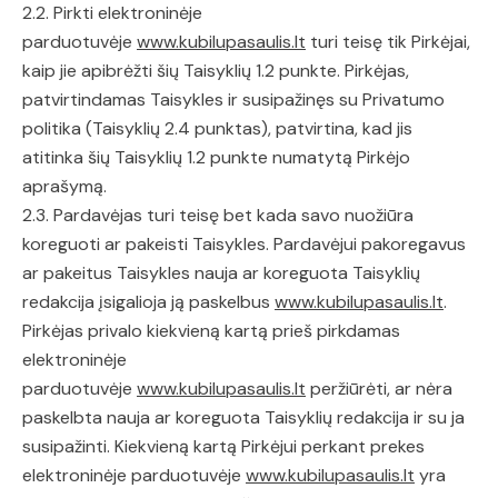
2.2. Pirkti elektroninėje
parduotuvėje
www.kubilupasaulis.lt
turi teisę tik Pirkėjai,
kaip jie apibrėžti šių Taisyklių 1.2 punkte. Pirkėjas,
patvirtindamas Taisykles ir susipažinęs su Privatumo
politika (Taisyklių 2.4 punktas), patvirtina, kad jis
atitinka šių Taisyklių 1.2 punkte numatytą Pirkėjo
aprašymą.
2.3. Pardavėjas turi teisę bet kada savo nuožiūra
koreguoti ar pakeisti Taisykles. Pardavėjui pakoregavus
ar pakeitus Taisykles nauja ar koreguota Taisyklių
redakcija įsigalioja ją paskelbus
www.kubilupasaulis.lt
.
Pirkėjas privalo kiekvieną kartą prieš pirkdamas
elektroninėje
parduotuvėje
www.kubilupasaulis.lt
peržiūrėti, ar nėra
paskelbta nauja ar koreguota Taisyklių redakcija ir su ja
susipažinti. Kiekvieną kartą Pirkėjui perkant prekes
elektroninėje parduotuvėje
www.kubilupasaulis.lt
yra