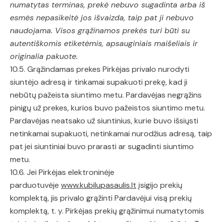
numatytas terminas, prekė nebuvo sugadinta arba iš
esmės nepasikeitė jos išvaizda, taip pat ji nebuvo
naudojama. Visos grąžinamos prekės turi būti su
autentiškomis etiketėmis, apsauginiais maišeliais ir
originalia pakuote.
10.5. Grąžindamas prekes Pirkėjas privalo nurodyti
siuntėjo adresą ir tinkamai supakuoti prekę, kad ji
nebūtų pažeista siuntimo metu. Pardavėjas negrąžins
pinigų už prekes, kurios buvo pažeistos siuntimo metu.
Pardavėjas neatsako už siuntinius, kurie buvo išsiųsti
netinkamai supakuoti, netinkamai nurodžius adresą, taip
pat jei siuntiniai buvo prarasti ar sugadinti siuntimo
metu.
10.6. Jei Pirkėjas elektroninėje
parduotuvėje
www.kubilupasaulis.lt
įsigijo prekių
komplektą, jis privalo grąžinti Pardavėjui visą prekių
komplektą, t. y. Pirkėjas prekių grąžinimui numatytomis