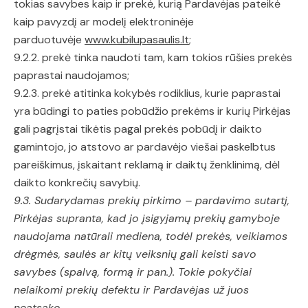
tokias savybes kaip ir prekė, kurią Pardavėjas pateikė
kaip pavyzdį ar modelį elektroninėje
parduotuvėje
www.kubilupasaulis.lt
;
9.2.2. prekė tinka naudoti tam, kam tokios rūšies prekės
paprastai naudojamos;
9.2.3. prekė atitinka kokybės rodiklius, kurie paprastai
yra būdingi to paties pobūdžio prekėms ir kurių Pirkėjas
gali pagrįstai tikėtis pagal prekės pobūdį ir daikto
gamintojo, jo atstovo ar pardavėjo viešai paskelbtus
pareiškimus, įskaitant reklamą ir daiktų ženklinimą, dėl
daikto konkrečių savybių.
9.3. Sudarydamas prekių pirkimo – pardavimo sutartį,
Pirkėjas supranta, kad jo įsigyjamų prekių gamyboje
naudojama natūrali mediena, todėl prekės, veikiamos
drėgmės, saulės ar kitų veiksnių gali keisti savo
savybes (spalvą, formą ir pan.). Tokie pokyčiai
nelaikomi prekių defektu ir Pardavėjas už juos
neatsako.