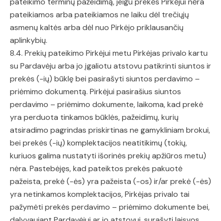
pateikimo terminų pažeidimą, jeigu prekės Pirkėjui nėra
pateikiamos arba pateikiamos ne laiku dėl trečiųjų
asmenų kaltės arba dėl nuo Pirkėjo priklausančių
aplinkybių.
8.4. Prekių pateikimo Pirkėjui metu Pirkėjas privalo kartu
su Pardavėju arba jo įgaliotu atstovu patikrinti siuntos ir
prekės (-ių) būklę bei pasirašyti siuntos perdavimo –
priėmimo dokumentą. Pirkėjui pasirašius siuntos
perdavimo – priėmimo dokumente, laikoma, kad prekė
yra perduota tinkamos būklės, pažeidimų, kurių
atsiradimo pagrindas priskirtinas ne gamykliniam brokui,
bei prekės (-ių) komplektacijos neatitikimų (tokių,
kuriuos galima nustatyti išorinės prekių apžiūros metu)
nėra. Pastebėjęs, kad pateiktos prekės pakuotė
pažeista, prekė (-ės) yra pažeista (-os) ir/ar prekė (-ės)
yra netinkamos komplektacijos, Pirkėjas privalo tai
pažymėti prekės perdavimo – priėmimo dokumente bei,
dalyvaujant Pardavėjui ar jo atstovui, surašyti laisvos