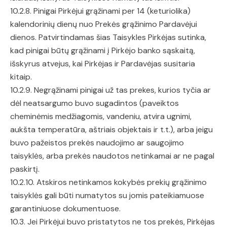
10.2.8. Pinigai Pirkėjui grąžinami per 14 (keturiolika)
kalendorinių dienų nuo Prekės grąžinimo Pardavėjui
dienos. Patvirtindamas šias Taisykles Pirkėjas sutinka,
kad pinigai būtų grąžinami į Pirkėjo banko sąskaitą,
išskyrus atvejus, kai Pirkėjas ir Pardavėjas susitaria
kitaip.
10.2.9. Negrąžinami pinigai už tas prekes, kurios tyčia ar
dėl neatsargumo buvo sugadintos (paveiktos
cheminėmis medžiagomis, vandeniu, atvira ugnimi,
aukšta temperatūra, aštriais objektais ir t.t.), arba jeigu
buvo pažeistos prekės naudojimo ar saugojimo
taisyklės, arba prekės naudotos netinkamai ar ne pagal
paskirtį.
10.2.10. Atskiros netinkamos kokybės prekių grąžinimo
taisyklės gali būti numatytos su jomis pateikiamuose
garantiniuose dokumentuose.
10.3. Jei Pirkėjui buvo pristatytos ne tos prekės, Pirkėjas