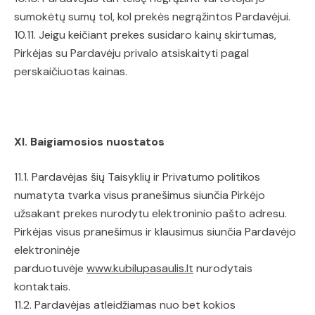
sumokėtų sumų tol, kol prekės negrąžintos Pardavėjui.
10.11. Jeigu keičiant prekes susidaro kainų skirtumas,
Pirkėjas su Pardavėju privalo atsiskaityti pagal
perskaičiuotas kainas.
XI. Baigiamosios nuostatos
11.1. Pardavėjas šių Taisyklių ir Privatumo politikos
numatyta tvarka visus pranešimus siunčia Pirkėjo
užsakant prekes nurodytu elektroninio pašto adresu.
Pirkėjas visus pranešimus ir klausimus siunčia Pardavėjo
elektroninėje
parduotuvėje
www.kubilupasaulis.lt
nurodytais
kontaktais.
11.2. Pardavėjas atleidžiamas nuo bet kokios