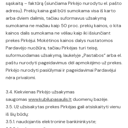
sąskaitą – faktūrą (siunčiama Pirkėjo nurodytu el. pašto
adresu). Prekių kaina gali būti sumokama visa iš karto
arba dviem dalimis, tačiau suformavus užsakymą
sumokama ne mažiau kaip 50 proc. prekių kainos, o kita
kainos dalis sumokama ne vėliau kaip iki išsiunčiant
prekes Pirkėjui. Mokėtinos kainos dalys nustatomos
Pardavėjo nuožiūra, tačiau Pirkėjas turi teisę,
suformuodamas užsakymą, laukelyje „Pastabos“ arba el.
paštu nurodyti pageidavimus dėl apmokėjimo už prekes.
Pirkėjo nurodyti pasiūlymai ir pageidavimai Pardavėjui
nėra privalomi.
3.4. Kiekvienas Pirkėjo užsakymas
saugomas
www.kubilupasaulis.lt
duomenų bazėje.
3.5. Už užsisakytas prekes Pirkėjas gali atsiskaityti vienu
iš šių būdų:
3.5.1. naudojantis elektronine bankininkyste;