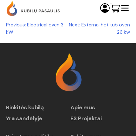
Navigacija
Previous:
Electrical oven 3
Next:
External hot tub oven
kW
26 kw
tarp
įrašų
Rinkitės kubilą
Apie mus
Yra sandėlyje
ES Projektai