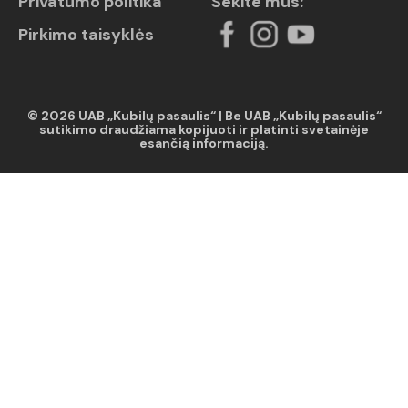
Privatumo politika
Sekite mus:
Pirkimo taisyklės
© 2026 UAB „Kubilų pasaulis“ | Be UAB „Kubilų pasaulis“
sutikimo draudžiama kopijuoti ir platinti svetainėje
esančią informaciją.