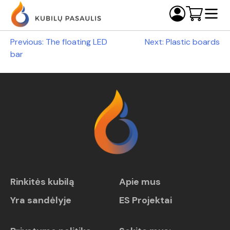
Navigacija
Previous:
The floating LED
Next:
Plastic boards
bar
tarp
įrašų
Rinkitės kubilą
Apie mus
Yra sandėlyje
ES Projektai