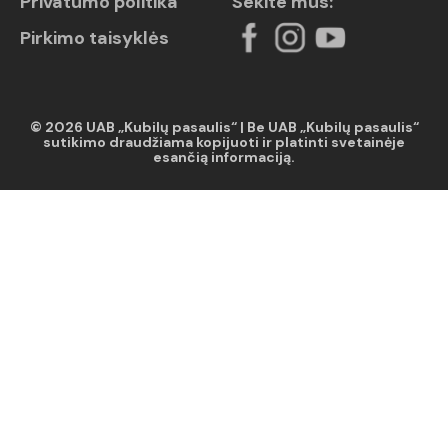
Privatumo politika
Sekite mus:
Pirkimo taisyklės
© 2026 UAB „Kubilų pasaulis“ | Be UAB „Kubilų pasaulis“
sutikimo draudžiama kopijuoti ir platinti svetainėje
esančią informaciją.