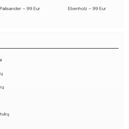
Palisander – 99 Eur
Ebenholz – 99 Eur
i
kų
kų
tukų